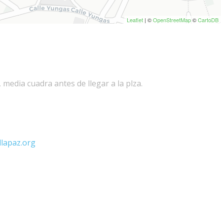
Leaflet
| ©
OpenStreetMap
©
CartoDB
, media cuadra antes de llegar a la plza.
lapaz.org