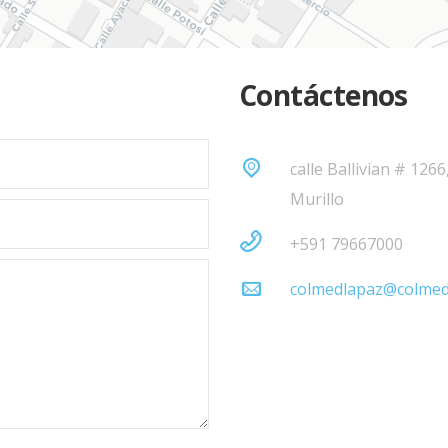
Contáctenos
calle Ballivian # 1266
Murillo
+591 79667000
colmedlapaz@colmed