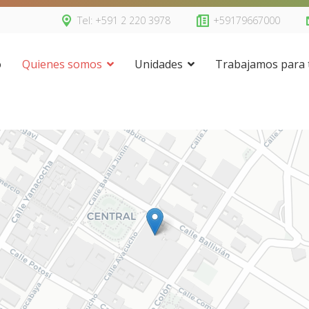
Tel: +591 2 220 3978
+59179667000
o
Quienes somos
Unidades
Trabajamos para t