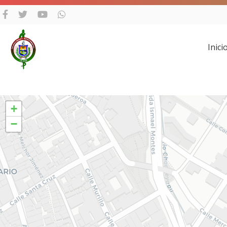
Inici
+
−